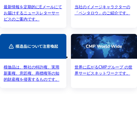
最新情報を定期的にEメールにて
当社のイメージキャラクターの
お届けするニュースレターサー
「ペンタロウ」のご紹介です。
ビスのご案内です。
模倣品は、弊社の特許権、実用
世界に広がるCMPグループ の世
新案権、意匠権、商標権等の知
界サービスネットワークです。
的財産権を侵害するものです。