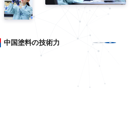
中国塗料の
技術力
船底防
海洋生物
期にわた