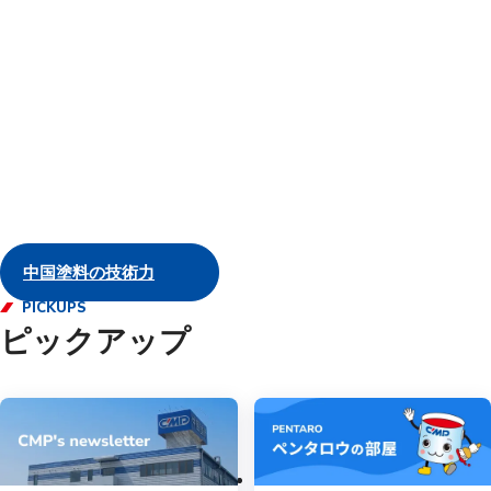
汚塗料に
域や船種
製品を開
船舶
中国塗料の技術力
PICKUPS
ピックアップ