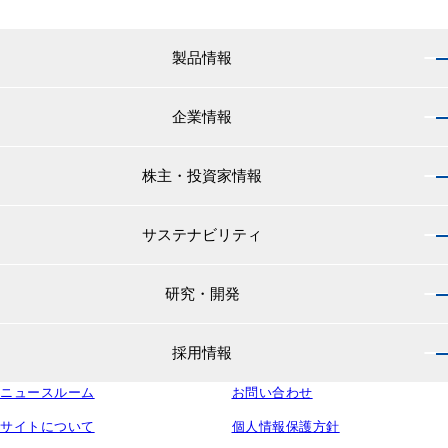
製品情報
企業情報
製品情報 トップ
船舶用塗料分野
株主・投資家情報
企業情報 トップ
外航船・内航船用塗料
社長のご挨拶
小型船舶・漁船用塗料・漁網用防汚剤
サステナビリティ
株主・投資家情報 トップ
経営理念
プレジャーボート・ヨット用塗料
IRニュース
役員紹介
研究・開発
サステナビリティ トップ
工業用塗料分野
経営方針
会社概要
マテリアリティ
IRライブラリ
一般構造物・重防食用塗料
沿革
採用情報
研究・開発 トップ
環境
株主・株式情報
高機能塗料
中国塗料の歴史
中国塗料の技術力
社会
中国塗料ってどんな会社？
ニュースルーム
建材用塗料
お問い合わせ
本社・支店・営業所
採用情報 トップ
ウェビナー
ガバナンス
財務・業績情報
特殊樹脂化学品（軌道用材料）
グループ会社
サイトについて
個人情報保護方針
新卒採用サイト