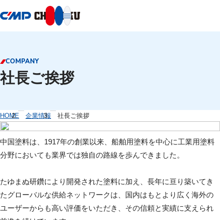
本文へ移動
COMPANY
社長ご挨拶
HOME
企業情報
社長ご挨拶
中国塗料は、1917年の創業以来、船舶用塗料を中心に工業用塗料
分野においても業界では独自の路線を歩んできました。
たゆまぬ研鑽により開発された塗料に加え、長年に亘り築いてき
たグローバルな供給ネットワークは、国内はもとより広く海外の
ユーザーからも高い評価をいただき、その信頼と実績に支えられ