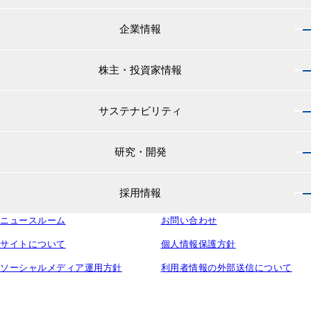
企業情報
製品情報 トップ
船舶用塗料分野
株主・投資家情報
企業情報 トップ
外航船・内航船用塗料
社長のご挨拶
小型船舶・漁船用塗料・漁網用防汚剤
サステナビリティ
株主・投資家情報 トップ
経営理念
プレジャーボート・ヨット用塗料
IRニュース
役員紹介
研究・開発
サステナビリティ トップ
工業用塗料分野
経営方針
会社概要
マテリアリティ
IRライブラリ
一般構造物・重防食用塗料
沿革
採用情報
研究・開発 トップ
環境
株主・株式情報
高機能塗料
中国塗料の歴史
中国塗料の技術力
社会
中国塗料ってどんな会社？
ニュースルーム
建材用塗料
お問い合わせ
本社・支店・営業所
採用情報 トップ
ウェビナー
ガバナンス
財務・業績情報
特殊樹脂化学品（軌道用材料）
グループ会社
サイトについて
個人情報保護方針
新卒採用サイト
ESG関連資料
IRカレンダー
コンテナ用塗料
研究所・工場
ソーシャルメディア運用方針
利用者情報の外部送信について
キャリア採用