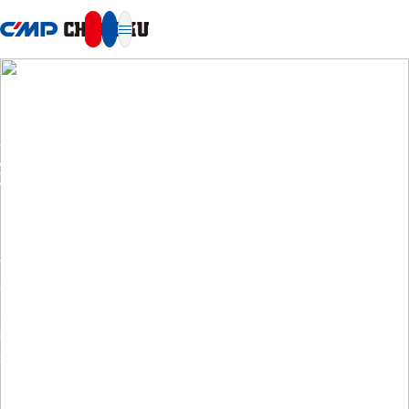
本文へ移動
SUSTAINABILITY
環境
当社グループは、環境負荷の低減と事業成長の両立を目指し、気
候変動への対応や資源の有効活用、環境配慮型製品の開発などに
取り組んでいます。
製品・サービスを通じた社会全体の温室効果ガス排出削減への貢
献に加え、事業活動全体で環境への負荷を最小化し、持続可能な
社会の実現に寄与します。