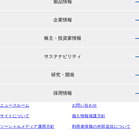
製品情報
企業情報
製品情報 トップ
船舶用塗料分野
株主・投資家情報
企業情報 トップ
外航船・内航船用塗料
社長のご挨拶
小型船舶・漁船用塗料・漁網用防汚剤
サステナビリティ
株主・投資家情報 トップ
経営理念
プレジャーボート・ヨット用塗料
IRニュース
役員紹介
研究・開発
サステナビリティ トップ
工業用塗料分野
経営方針
会社概要
マテリアリティ
IRライブラリ
一般構造物・重防食用塗料
沿革
採用情報
研究・開発 トップ
環境
株主・株式情報
高機能塗料
中国塗料の歴史
中国塗料の技術力
社会
中国塗料ってどんな会社？
ニュースルーム
建材用塗料
お問い合わせ
本社・支店・営業所
採用情報 トップ
ウェビナー
ガバナンス
財務・業績情報
特殊樹脂化学品（軌道用材料）
グループ会社
サイトについて
個人情報保護方針
新卒採用サイト
ESG関連資料
IRカレンダー
コンテナ用塗料
研究所・工場
ソーシャルメディア運用方針
利用者情報の外部送信について
キャリア採用