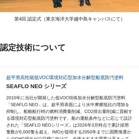
第4回 認定式（東京海洋大学越中島キャンパスにて）
認定技術について
超平滑高性能低VOC環境対応型加水分解型船底防汚塗料
SEAFLO NEO シリーズ
2010年に当社が開発した低VOC特殊加水分解型船底防汚塗料
「SEAFLO NEO」は、超平滑表面により水中摩擦抵抗の増加を
抑制し、船舶航行時の燃料消費量削減、CO2排出量削減に貢献す
る環境対応型船底防汚塗料です。船の運航条件などに応じて設計
された「SEAFLO NEOシリーズ」は2026年3月時点で累計採用
隻数が6,000隻を超え、IMOが提唱する2050年までに国際海運か
らのGHG排出ゼロ目標に向けて、今後ますます需要は高まって