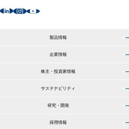
製品情報
企業情報
製品情報 トップ
船舶用塗料分野
株主・投資家情報
企業情報 トップ
外航船・内航船用塗料
社長のご挨拶
小型船舶・漁船用塗料・漁網用防汚剤
サステナビリティ
株主・投資家情報 トップ
経営理念
プレジャーボート・ヨット用塗料
IRニュース
役員紹介
研究・開発
サステナビリティ トップ
工業用塗料分野
経営方針
会社概要
マテリアリティ
IRライブラリ
一般構造物・重防食用塗料
沿革
採用情報
研究・開発 トップ
環境
株主・株式情報
高機能塗料
中国塗料の歴史