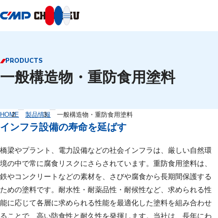
本文へ移動
PRODUCTS
一般構造物・重防食用塗料
HOME
製品情報
一般構造物・重防食用塗料
インフラ設備の寿命を延ばす
橋梁やプラント、電力設備などの社会インフラは、厳しい自然環
境の中で常に腐食リスクにさらされています。重防食用塗料は、
鉄やコンクリートなどの素材を、さびや腐食から長期間保護する
ための塗料です。耐水性・耐薬品性・耐候性など、求められる性
能に応じて各層に求められる性能を最適化した塗料を組み合わせ
ることで、高い防食性と耐久性を発揮します。当社は、長年にわ