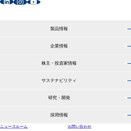
製品情報
企業情報
製品情報 トップ
船舶用塗料分野
株主・投資家情報
企業情報 トップ
外航船・内航船用塗料
社長のご挨拶
小型船舶・漁船用塗料・漁網用防汚剤
サステナビリティ
株主・投資家情報 トップ
経営理念
プレジャーボート・ヨット用塗料
IRニュース
役員紹介
研究・開発
サステナビリティ トップ
工業用塗料分野
経営方針
会社概要
マテリアリティ
IRライブラリ
一般構造物・重防食用塗料
沿革
採用情報
研究・開発 トップ
環境
株主・株式情報
高機能塗料
中国塗料の歴史
中国塗料の技術力
社会
中国塗料ってどんな会社？
ニュースルーム
建材用塗料
お問い合わせ
本社・支店・営業所