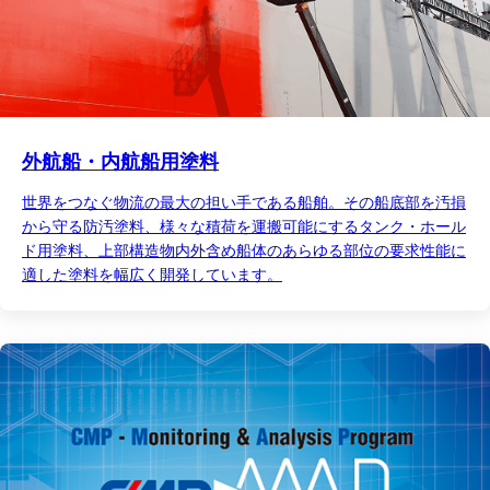
外航船・内航船用塗料
世界をつなぐ物流の最大の担い手である船舶。その船底部を汚損
から守る防汚塗料、様々な積荷を運搬可能にするタンク・ホール
ド用塗料、上部構造物内外含め船体のあらゆる部位の要求性能に
適した塗料を幅広く開発しています。