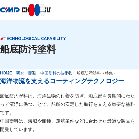
本文へ移動
TECHNOLOGICAL CAPABILITY
船底防汚塗料
HOME
研究・開発
中国塗料の技術力
船底防汚塗料（特集）
海洋物流を支えるコーティングテクノロジー
船底防汚塗料は、海洋生物の付着を防ぎ、船底部を長期間にわた
って清浄に保つことで、船舶の安定した航行を支える重要な塗料
です。
中国塗料は、海域や船種、運航条件などに合わせた最適な製品を
開発しています。