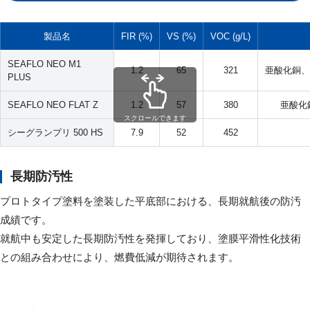
製品名
FIR (%)
VS (%)
VOC (g/L)
SEAFLO NEO M1
1.2
65
321
亜酸化銅、DC
PLUS
SEAFLO NEO FLAT Z
1.2
57
380
亜酸化
スクロールできます
シーグランプリ 500 HS
7.9
52
452
長期防汚性
プロトタイプ塗料を塗装した平底部における、長期就航後の防汚
成績です。
就航中も安定した長期防汚性を発揮しており、塗膜平滑性化技術
との組み合わせにより、燃費低減が期待されます。