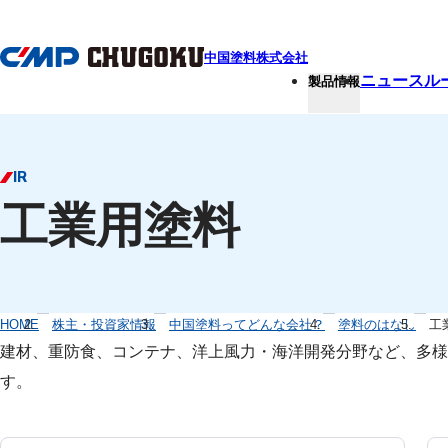
本文へ移動
中国塗料株式会社
ニュースル
製品情報
IR
工業用塗料
HOME
株主・投資家情報
中国塗料ってどんな会社？
塗料のはなし
工
建材、重防食、コンテナ、洋上風力・海洋開発分野など、多様
す。