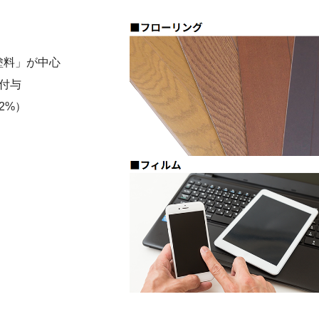
塗料」が中心
付与
2%）