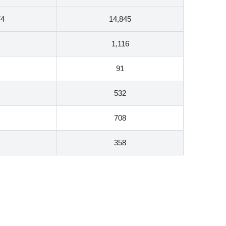
74
14,845
1,116
91
532
708
358