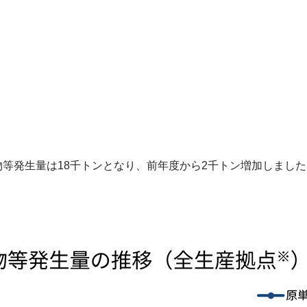
物等発生量は18千トンとなり、前年度から2千トン増加しました