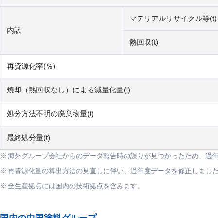
マテリアルリサイクル等(t)
内訳
熱回収(t)
再資源化率(％)
焼却（熱回収なし）による減量化量(t)
処分方法不明の廃棄物量(t)
最終処分量(t)
海外グループ会社からのデータ報告時の誤りが見つかったため、過
再資源化量の算出方法の見直しに伴い、過年度データを修正しまし
全生産拠点には国内の技術拠点を含みます。