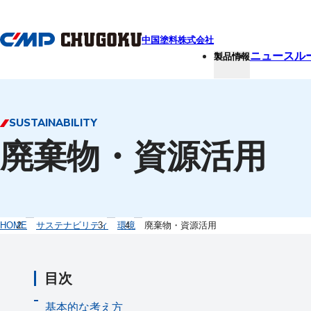
本文へ移動
中国塗料株式会社
ニュースル
製品情報
SUSTAINABILITY
廃棄物・資源活用
HOME
サステナビリティ
環境
廃棄物・資源活用
目次
基本的な考え方