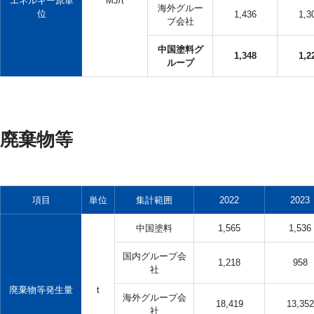
エネルギー原単
MJ/t
海外グルー
位
1,436
1,3
プ会社
中国塗料グ
1,348
1,2
ループ
廃棄物等
項目
単位
集計範囲
2022
2023
中国塗料
1,565
1,536
国内グループ会
1,218
958
社
廃棄物等発生量
t
海外グループ会
18,419
13,352
社