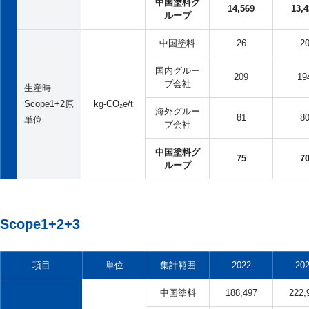
中国塗料グ
14,569
13,4
ループ
中国塗料
26
2
国内グルー
209
19
プ会社
生産時
Scope1+2原
kg-CO₂e/t
海外グルー
81
8
単位
プ会社
中国塗料グ
75
7
ループ
Scope1+2+3
項目
単位
集計範囲
2022
20
中国塗料
188,497
222,