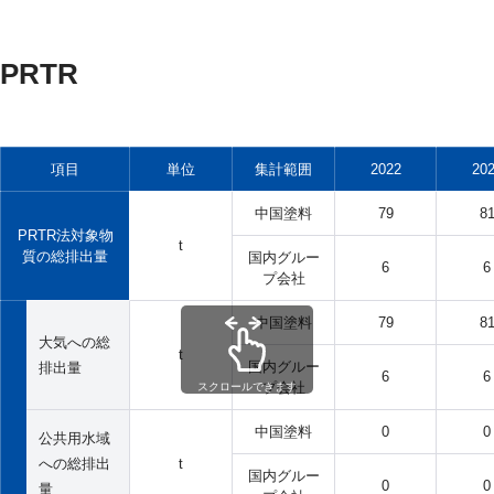
PRTR
項目
単位
集計範囲
2022
20
中国塗料
79
8
PRTR法対象物
t
質の総排出量
国内グルー
6
6
プ会社
中国塗料
79
8
大気への総
t
国内グルー
排出量
6
6
プ会社
スクロールできます
中国塗料
0
0
公共用水域
への総排出
t
国内グルー
0
0
量