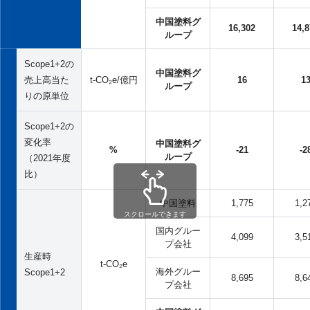
中国塗料グ
16,302
14,8
ループ
Scope1+2の
中国塗料グ
売上高当た
t-CO₂e/億円
16
1
ループ
りの原単位
Scope1+2の
変化率
中国塗料グ
%
-21
-2
ループ
（2021年度
比）
中国塗料
1,775
1,2
スクロールできます
国内グルー
4,099
3,5
プ会社
生産時
t-CO₂e
海外グルー
Scope1+2
8,695
8,6
プ会社