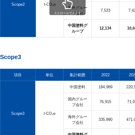
Scope2
t-CO₂e
海外グルー
7,533
7,4
プ会社
スクロールできます
中国塗料グ
12,134
10,6
ループ
Scope3
項目
単位
集計範囲
2022
20
中国塗料
184,989
220,
国内グルー
76,915
71,0
プ会社
Scope3
t-CO₂e
海外グルー
335,990
471,
プ会社
中国塗料グ