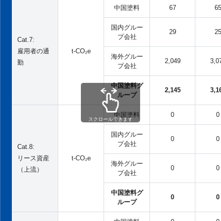
中国塗料
67
6
国内グルー
29
2
プ会社
Cat.7:
雇用者の通
t-CO₂e
海外グルー
2,049
3,0
勤
プ会社
中国塗料グ
2,145
3,1
ループ
中国塗料
0
0
スクロールできます
国内グルー
0
0
プ会社
Cat.8:
リース資産
t-CO₂e
海外グルー
0
0
（上流）
プ会社
中国塗料グ
0
0
ループ