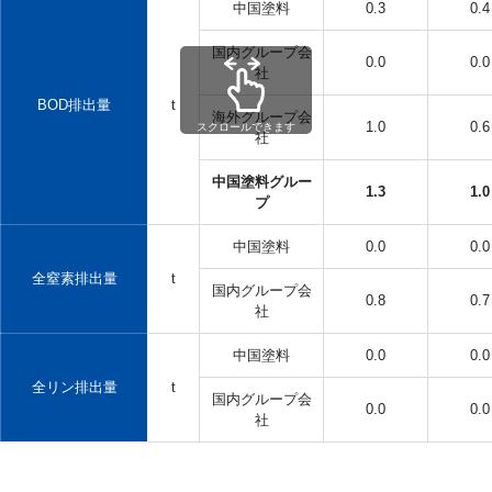
中国塗料
0.3
0.4
国内グループ会
0.0
0.0
社
BOD排出量
t
海外グループ会
1.0
0.6
スクロールできます
社
中国塗料グルー
1.3
1.0
プ
中国塗料
0.0
0.0
全窒素排出量
t
国内グループ会
0.8
0.7
社
中国塗料
0.0
0.0
全リン排出量
t
国内グループ会
0.0
0.0
社