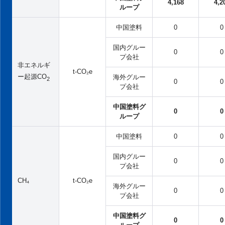
4,168
4,2
ループ
中国塗料
0
0
国内グルー
0
0
プ会社
非エネルギ
t-CO₂e
ー起源CO
海外グルー
2
0
0
プ会社
中国塗料グ
0
0
ループ
中国塗料
0
0
国内グルー
0
0
プ会社
CH₄
t-CO₂e
海外グルー
0
0
プ会社
中国塗料グ
0
0