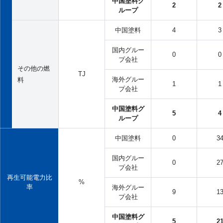
中国塗料グ
2
2
ループ
中国塗料
4
3
国内グルー
0
0
プ会社
その他の燃
TJ
海外グルー
料
1
1
プ会社
中国塗料グ
5
4
ループ
中国塗料
0
3
国内グルー
0
2
プ会社
再生可能電力比
%
率
海外グルー
9
1
プ会社
中国塗料グ
5
2