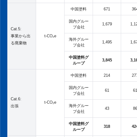
中国塗料
671
36
国内グルー
1,679
1,1
プ会社
Cat.5:
事業から出
t-CO₂e
海外グルー
1,495
1,6
る廃棄物
プ会社
中国塗料グ
3,845
3,1
ループ
中国塗料
214
27
国内グルー
61
6
プ会社
Cat.6:
t-CO₂e
海外グルー
出張
43
8
プ会社
中国塗料グ
318
42
ループ