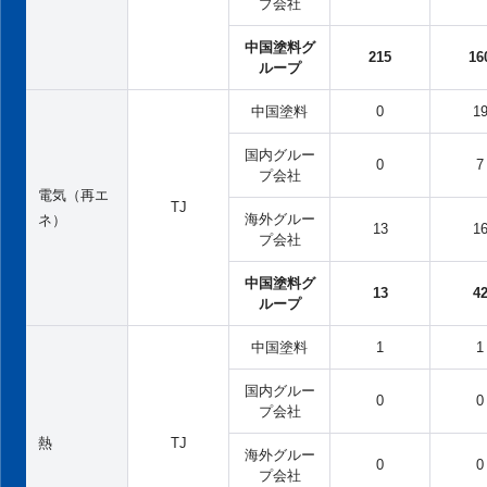
プ会社
中国塗料グ
215
16
ループ
中国塗料
0
1
国内グルー
0
7
プ会社
電気（再エ
TJ
海外グルー
ネ）
13
1
プ会社
中国塗料グ
13
4
ループ
中国塗料
1
1
国内グルー
0
0
プ会社
熱
TJ
海外グルー
0
0
プ会社