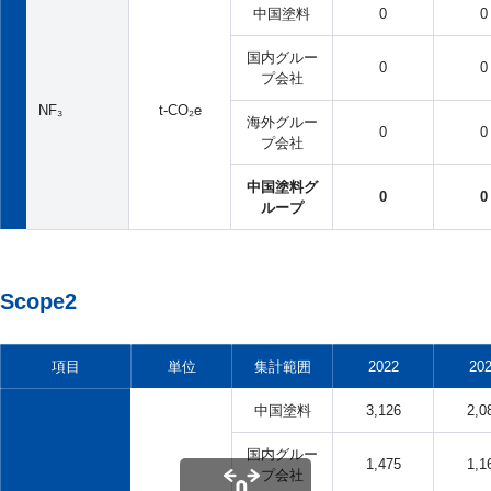
中国塗料
0
0
国内グルー
0
0
プ会社
NF₃
t-CO₂e
海外グルー
0
0
プ会社
中国塗料グ
0
0
ループ
Scope2
項目
単位
集計範囲
2022
20
中国塗料
3,126
2,0
国内グルー
1,475
1,1
プ会社