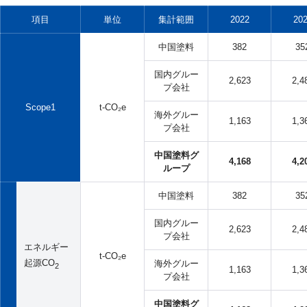
項目
単位
集計範囲
2022
20
中国塗料
382
35
国内グルー
2,623
2,4
プ会社
Scope1
t-CO₂e
海外グルー
1,163
1,3
プ会社
中国塗料グ
4,168
4,2
ループ
中国塗料
382
35
国内グルー
2,623
2,4
プ会社
エネルギー
t-CO₂e
起源CO
海外グルー
2
1,163
1,3
プ会社
中国塗料グ