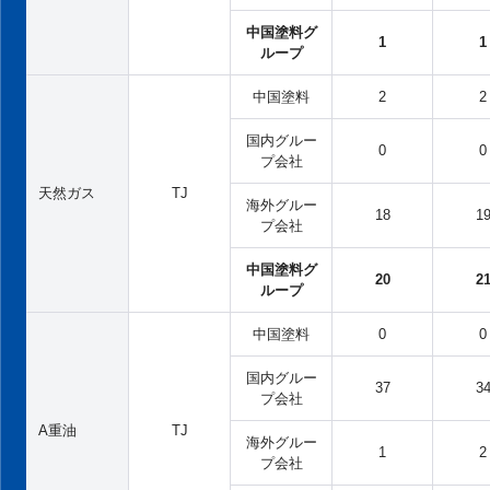
中国塗料グ
1
1
ループ
中国塗料
2
2
国内グルー
0
0
プ会社
天然ガス
TJ
海外グルー
18
1
プ会社
中国塗料グ
20
2
ループ
中国塗料
0
0
国内グルー
37
3
プ会社
A重油
TJ
海外グルー
1
2
プ会社