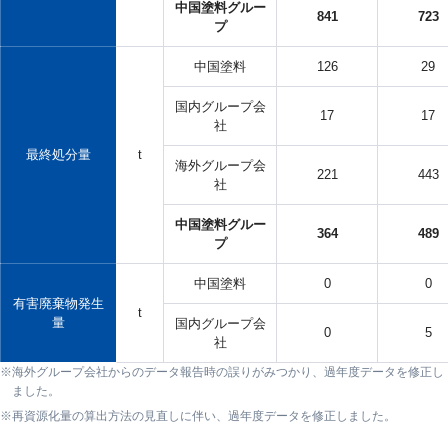
中国塗料グルー
841
723
プ
中国塗料
126
29
国内グループ会
17
17
社
最終処分量
t
海外グループ会
221
443
社
中国塗料グルー
364
489
プ
中国塗料
0
0
有害廃棄物発生
t
量
国内グループ会
0
5
社
海外グループ会社からのデータ報告時の誤りがみつかり、過年度データを修正し
ました。
再資源化量の算出方法の見直しに伴い、過年度データを修正しました。