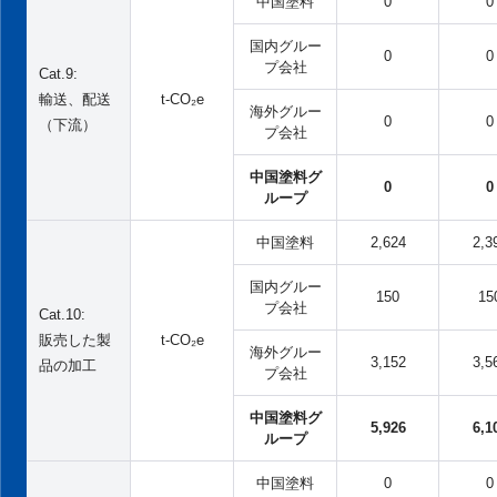
中国塗料
0
0
国内グルー
0
0
プ会社
Cat.9:
輸送、配送
t-CO₂e
海外グルー
0
0
（下流）
プ会社
中国塗料グ
0
0
ループ
中国塗料
2,624
2,3
国内グルー
150
15
プ会社
Cat.10:
販売した製
t-CO₂e
海外グルー
3,152
3,5
品の加工
プ会社
中国塗料グ
5,926
6,1
ループ
中国塗料
0
0