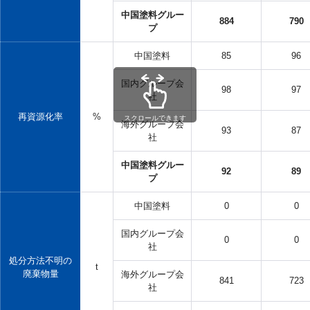
中国塗料グルー
884
790
プ
中国塗料
85
96
国内グループ会
98
97
社
再資源化率
%
スクロールできます
海外グループ会
93
87
社
中国塗料グルー
92
89
プ
中国塗料
0
0
国内グループ会
0
0
社
処分方法不明の
t
廃棄物量
海外グループ会
841
723
社