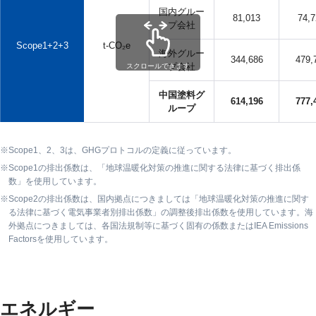
国内グルー
81,013
74,7
プ会社
Scope1+2+3
t-CO₂e
海外グルー
344,686
479,
プ会社
スクロールできます
中国塗料グ
614,196
777,
ループ
Scope1、2、3は、GHGプロトコルの定義に従っています。
Scope1の排出係数は、「地球温暖化対策の推進に関する法律に基づく排出係
数」を使用しています。
Scope2の排出係数は、国内拠点につきましては「地球温暖化対策の推進に関す
る法律に基づく電気事業者別排出係数」の調整後排出係数を使用しています。海
外拠点につきましては、各国法規制等に基づく固有の係数またはIEA Emissions
Factorsを使用しています。
エネルギー