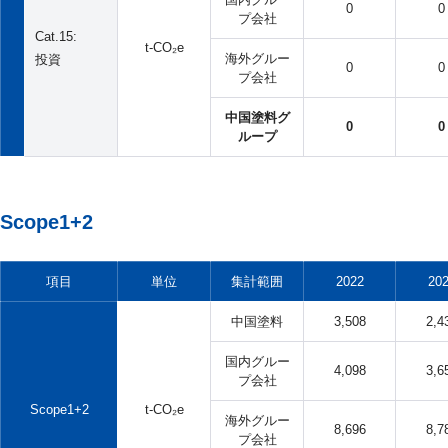
0
0
プ会社
Cat.15:
t-CO₂e
海外グルー
投資
0
0
プ会社
中国塗料グ
0
0
ループ
Scope1+2
項目
単位
集計範囲
2022
20
中国塗料
3,508
2,4
国内グルー
4,098
3,6
プ会社
Scope1+2
t-CO₂e
海外グルー
8,696
8,7
プ会社