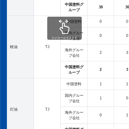
中国塗料グ
38
3
ループ
中国塗料
0
0
国内グルー
0
0
スクロールできます
プ会社
軽油
TJ
海外グルー
2
3
プ会社
中国塗料グ
2
3
ループ
中国塗料
1
1
国内グルー
1
0
プ会社
灯油
TJ
海外グルー
0
1
プ会社