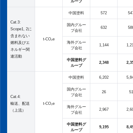
ループ
中国塗料
572
54
Cat.3:
国内グルー
632
58
Scope1, 2に
プ会社
含まれない
t-CO₂e
海外グルー
燃料及びエ
1,144
1,2
プ会社
ネルギー関
連活動
中国塗料グ
2,348
2,3
ループ
中国塗料
6,202
5,8
国内グルー
26
5
プ会社
Cat.4:
輸送、配送
t-CO₂e
海外グルー
2,967
2,6
（上流）
プ会社
中国塗料グ
9,195
8,4
ループ