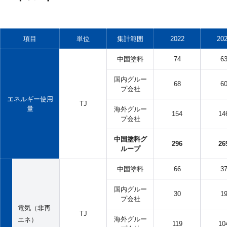
項目
単位
集計範囲
2022
20
中国塗料
74
6
国内グルー
68
6
プ会社
エネルギー使用
TJ
量
海外グルー
154
14
プ会社
中国塗料グ
296
26
ループ
中国塗料
66
3
国内グルー
30
1
プ会社
電気（非再
TJ
海外グルー
エネ）
119
10