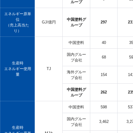
ループ
エネルギー原単
位
中国塗料グ
GJ/億円
297
23
（売上高当た
ループ
り）
中国塗料
40
3
国内グルー
68
5
プ会社
生産時
エネルギー使用
TJ
海外グルー
量
154
14
プ会社
中国塗料グ
262
23
ループ
中国塗料
598
53
国内グルー
3,462
3,2
プ会社
生産時