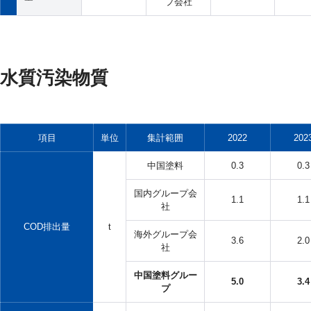
プ会社
水質汚染物質
項目
単位
集計範囲
2022
202
中国塗料
0.3
0.3
国内グループ会
1.1
1.1
社
COD排出量
t
海外グループ会
3.6
2.0
社
中国塗料グルー
5.0
3.4
プ