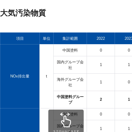
大気汚染物質
項目
単位
集計範囲
2022
202
中国塗料
0
0
国内グループ会
1
1
社
NOx排出量
t
海外グループ会
1
0
社
中国塗料グルー
2
1
プ
中国塗料
0
0
国内グループ会
1
1
社
スクロールできます