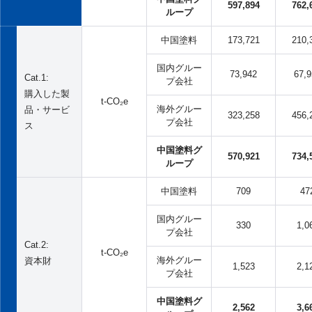
597,894
762,
ループ
中国塗料
173,721
210,
国内グルー
73,942
67,9
Cat.1:
プ会社
購入した製
t-CO₂e
海外グルー
品・サービ
323,258
456,
プ会社
ス
中国塗料グ
570,921
734,
ループ
中国塗料
709
47
国内グルー
330
1,0
プ会社
Cat.2:
t-CO₂e
海外グルー
資本財
1,523
2,1
プ会社
中国塗料グ
2,562
3,6