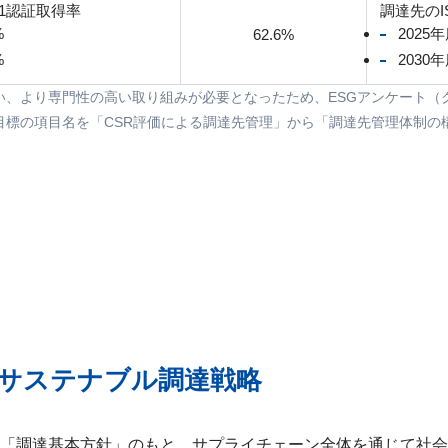
01認証取得率
調達先のI
%
2025
62.6%
%
2030
伴い、より専門性の高い取り組みが必要となったため、ESGアンケート
ィ目標の項目名を「CSR評価による調達先管理」から「調達先管理体制の
のサステナブル調達戦略
「調達基本方針」のもと、サプライチェーン全体を通じて社会