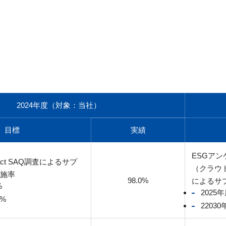
2024年度（対象：当社）
目標
実績
ESGア
mpact SAQ調査によるサプ
（クラウ
施率
98.0%
によるサ
%
2025
0%
2203