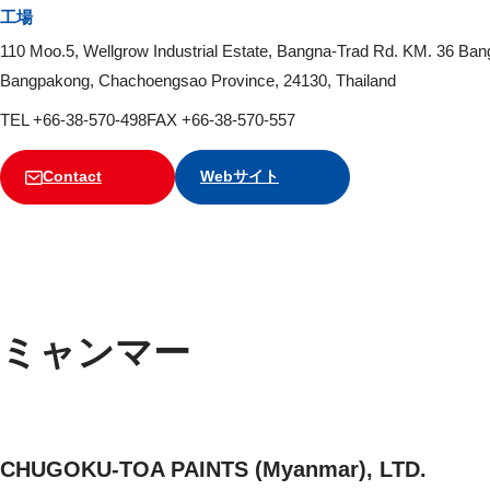
工場
110 Moo.5, Wellgrow Industrial Estate, Bangna-Trad Rd. KM. 36 Ba
Bangpakong, Chachoengsao Province, 24130, Thailand
TEL +66-38-570-498
FAX +66-38-570-557
Contact
Webサイト
ミャンマー
CHUGOKU-TOA PAINTS (Myanmar), LTD.