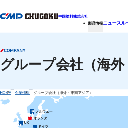
本文へ移動
中国塗料株式会社
ニュースル
製品情報
COMPANY
グループ会社（海外
HOME
企業情報
グループ会社（海外・東南アジア）
ノルウェー
オランダ
UK
ドイツ