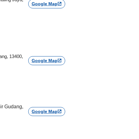
Google Map
ang, 13400,
Google Map
sir Gudang,
Google Map