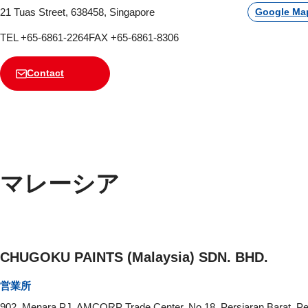
21 Tuas Street, 638458, Singapore
Google Ma
TEL +65-6861-2264
FAX +65-6861-8306
Contact
マレーシア
CHUGOKU PAINTS (Malaysia) SDN. BHD.
営業所
902, Menara PJ, AMCORP Trade Center, No.18, Persiaran Barat, Pet