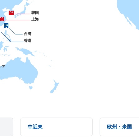
韓国
上海
台湾
香港
シア
中近東
欧州・米国