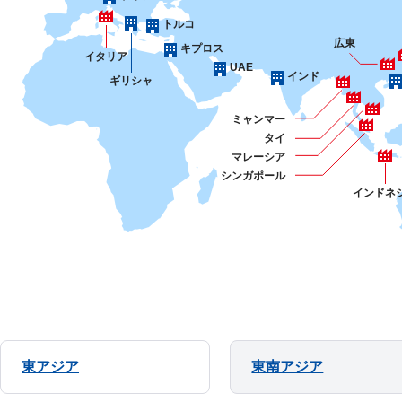
トルコ
広東
キプロス
イタリア
UAE
インド
ギリシャ
ミャンマー
タイ
マレーシア
シンガポール
インドネ
東アジア
東南アジア