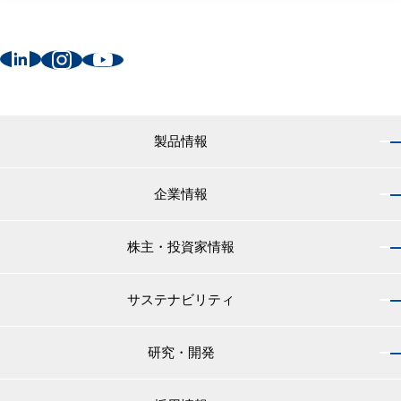
製品情報
企業情報
製品情報 トップ
船舶用塗料分野
株主・投資家情報
企業情報 トップ
外航船・内航船用塗料
社長のご挨拶
小型船舶・漁船用塗料・漁網用防汚剤
サステナビリティ
株主・投資家情報 トップ
経営理念
プレジャーボート・ヨット用塗料
IRニュース
役員紹介
研究・開発
サステナビリティ トップ
工業用塗料分野
経営方針
会社概要
マテリアリティ
IRライブラリ
一般構造物・重防食用塗料
沿革